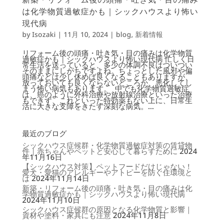
は化学物質過敏症かも｜シックハウスより怖い
現代病
by
Isozaki
|
11月 10, 2024
|
blog
,
新着情報
リフォーム後の頭痛・吐き気・目の痛みは化学物質
過敏症かも｜シックハウスより怖い現代病 忙しく日
常生活を送っていると、多少の体調不良はついつい
そのままにしがちですよね。ちょっとした風邪や偏
頭痛などは少し休めば良くなることもありますが、
放っておいても良くならないどころか、悪化してし
まう怖い病気もあります。 中でも化学物質過敏症
は、癌のように外科治療や放射線治療といった治療
もできず、これといった特効薬もない上に、日常生
活に大きな支障をきたす深刻な病気。...
最近のブログ
シックハウス症候群・化学物質過敏症対策の賃貸物
件｜赤ちゃんやペットと安心して暮らすために
2024
年11月16日
【シックハウス対策】ペットフードだけじゃない！
愛犬・愛猫のアレルギーやアトピーを防ぐ住環境と
は
2024年11月14日
新築・リフォーム後の頭痛・吐き気・目の痛みは化
学物質過敏症かも｜シックハウスより怖い現代病
2024年11月10日
シックハウス症候群の原因となる化学物質と影響｜
資材や塗料・家具にも注意
2024年11月8日