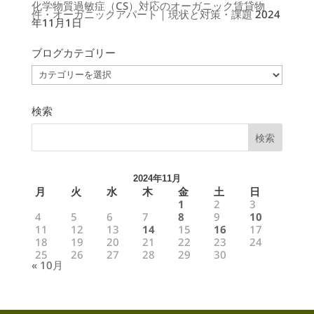
化学物質過敏症（CS）対応のオーガニック賃貸物
件・オーガニックアパート｜現状と対策・課題
2024
年11月1日
ブログカテゴリー
ブ
ロ
グ
カ
テ
ゴ
検索
リ
ー
2024年11月
月
火
水
木
金
土
日
1
2
3
4
5
6
7
8
9
10
11
12
13
14
15
16
17
18
19
20
21
22
23
24
25
26
27
28
29
30
« 10月