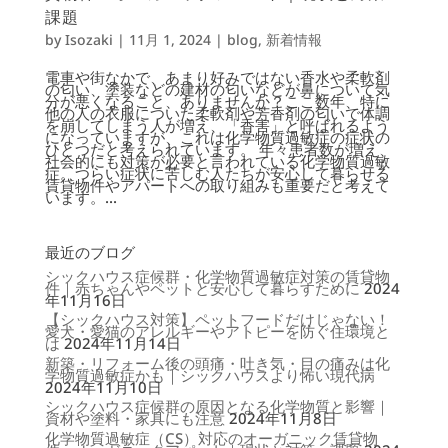
課題
by
Isozaki
|
11月 1, 2024
|
blog
,
新着情報
電車や街なかで、あまり好みではない香水や柔軟剤
の匂い、塗装などの建材の匂いなどが鼻について気
分が悪くなること、ありませんか？ここ数年、特に
他の人の衣服についた柔軟剤や芳香剤の匂いで体調
を崩してしまう人が増え、「香害」と呼ばれるよう
になっていますが、これは化学物質過敏症の症状の
ひとつだと考えられています。 年々患者数が増え、
社会的にも対策が必要と言われている化学物質過敏
症。つらい症状に苦しむ人たちが安心して暮らせる
賃貸物件やアパートへの取り組みも重要だと考えて
います。...
最近のブログ
シックハウス症候群・化学物質過敏症対策の賃貸物
件｜赤ちゃんやペットと安心して暮らすために
2024
年11月16日
【シックハウス対策】ペットフードだけじゃない！
愛犬・愛猫のアレルギーやアトピーを防ぐ住環境と
は
2024年11月14日
新築・リフォーム後の頭痛・吐き気・目の痛みは化
学物質過敏症かも｜シックハウスより怖い現代病
2024年11月10日
シックハウス症候群の原因となる化学物質と影響｜
資材や塗料・家具にも注意
2024年11月8日
化学物質過敏症（CS）対応のオーガニック賃貸物