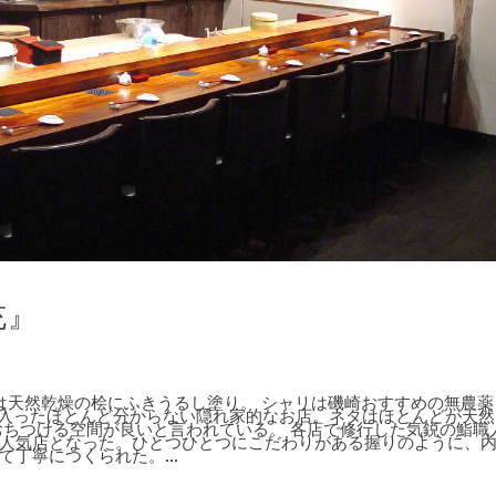
充』
材は天然乾燥の桧にふきうるし塗り。 シャリは磯崎おすすめの無農薬
本入ったほとんど分からない隠れ家的なお店。ネタはほとんどが天然
おちつける空間が良いと言われている。 各店で修行した気鋭の鮨職
人気店となった。ひとつひとつにこだわりがある握りのように、
丁寧につくられた。...