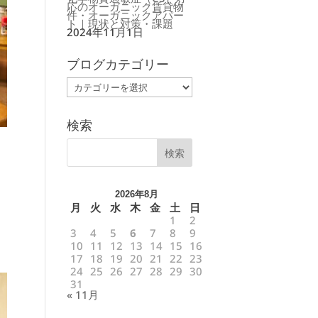
応のオーガニック賃貸物
件・オーガニックアパー
ト｜現状と対策・課題
2024年11月1日
ブログカテゴリー
ブ
ロ
グ
カ
テ
ゴ
検索
リ
ー
2026年8月
月
火
水
木
金
土
日
1
2
3
4
5
6
7
8
9
10
11
12
13
14
15
16
17
18
19
20
21
22
23
24
25
26
27
28
29
30
31
« 11月