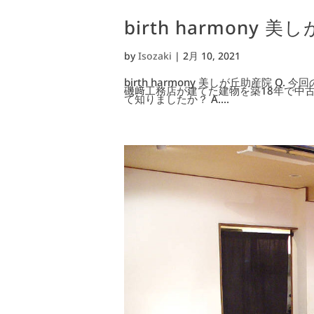
birth harmony 
by
Isozaki
|
2月 10, 2021
birth harmony 美しが丘助産院 
磯﨑工務店が建てた建物を築18年で中古
て知りましたか？ A....