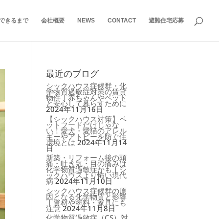
できるまで
会社概要
NEWS
CONTACT
避難住宅応募
最近のブログ
シックハウス症候群・化
学物質過敏症対策の賃貸
物件｜赤ちゃんやペット
と安心して暮らすために
2024年11月16日
【シックハウス対策】ペ
ットフードだけじゃな
い！愛犬・愛猫のアレル
ギーやアトピーを防ぐ住
環境とは
2024年11月14
日
新築・リフォーム後の頭
痛・吐き気・目の痛みは
化学物質過敏症かも｜シ
ックハウスより怖い現代
病
2024年11月10日
シックハウス症候群の原
因となる化学物質と影響
｜資材や塗料・家具にも
注意
2024年11月8日
化学物質過敏症（CS）対