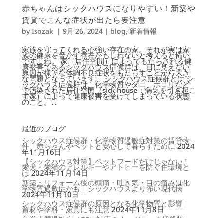
赤ちゃんはシックハウスになりやすい！新築や
賃貸でこんな症状が出たら要注意
by
Isozaki
|
9月 26, 2024
|
blog
,
新着情報
家族を守ってくれる心強い存在の家。それが実は家
族の健康を脅かす存在かもしれないと考えると怖い
ですよね。 家（居住空間）によってもたらされる健
康被害であるシックハウス症候群は、目に見えない
原因が様々な体調不良症状をもたらすことから大き
な問題となっています。 シックハウス症候群とは シ
ックハウス症候群は、化学物質やダニ、ホコリなど
で汚染された居住空間（sick house：病気を引き起こ
す家）によって健康被害を受けてしまっている状態
のこと。...
最近のブログ
シックハウス症候群・化学物質過敏症対策の賃貸物
件｜赤ちゃんやペットと安心して暮らすために
2024
年11月16日
【シックハウス対策】ペットフードだけじゃない！
愛犬・愛猫のアレルギーやアトピーを防ぐ住環境と
は
2024年11月14日
新築・リフォーム後の頭痛・吐き気・目の痛みは化
学物質過敏症かも｜シックハウスより怖い現代病
2024年11月10日
シックハウス症候群の原因となる化学物質と影響｜
資材や塗料・家具にも注意
2024年11月8日