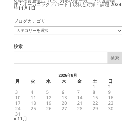
化学物質過敏症（CS）対応のオーガニック賃貸物
件・オーガニックアパート｜現状と対策・課題
2024
年11月1日
ブログカテゴリー
ブ
ロ
グ
カ
テ
ゴ
検索
リ
ー
2026年8月
月
火
水
木
金
土
日
1
2
3
4
5
6
7
8
9
10
11
12
13
14
15
16
17
18
19
20
21
22
23
24
25
26
27
28
29
30
31
« 11月