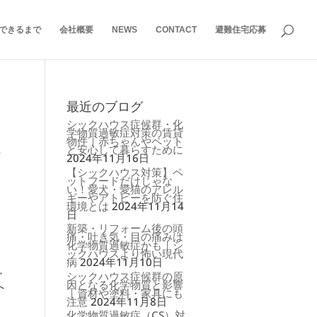
できるまで
会社概要
NEWS
CONTACT
避難住宅応募
最近のブログ
シックハウス症候群・化
学物質過敏症対策の賃貸
物件｜赤ちゃんやペット
と安心して暮らすために
作
2024年11月16日
【シックハウス対策】ペ
ットフードだけじゃな
い！愛犬・愛猫のアレル
ギーやアトピーを防ぐ住
環境とは
2024年11月14
日
新築・リフォーム後の頭
痛・吐き気・目の痛みは
化学物質過敏症かも｜シ
ックハウスより怖い現代
病
2024年11月10日
シックハウス症候群の原
ゴ
因となる化学物質と影響
へ
｜資材や塗料・家具にも
注意
2024年11月8日
化学物質過敏症（CS）対