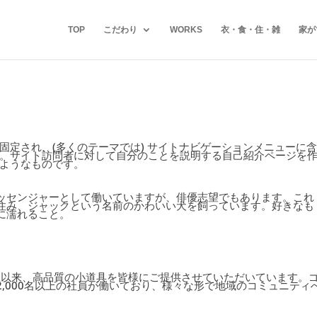
TOP
こだわり
WORKS
衣・食・住・雑
家が
固定され、(多くのテーマでは) サイトナビゲーションメニューに含
。サイト訪問者に対して自分のことを説明する自己紹介ページを
ようなものです。
ッセンジャーとして働いていますが、俳優志望でもあります。これ
住み、ジャックという名前のかわいい犬を飼っています。好きなも
に濡れること。
の創立以来、高品質の小道具を皆様にご提供させていただいています。
,000名以上の社員が働いており、様々な形で地域のコミュニティ