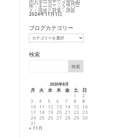
応のオーガニック賃貸物
件・オーガニックアパー
ト｜現状と対策・課題
2024年11月1日
ブログカテゴリー
ブ
ロ
グ
カ
テ
ゴ
検索
リ
ー
2026年8月
月
火
水
木
金
土
日
1
2
3
4
5
6
7
8
9
10
11
12
13
14
15
16
17
18
19
20
21
22
23
24
25
26
27
28
29
30
31
« 11月