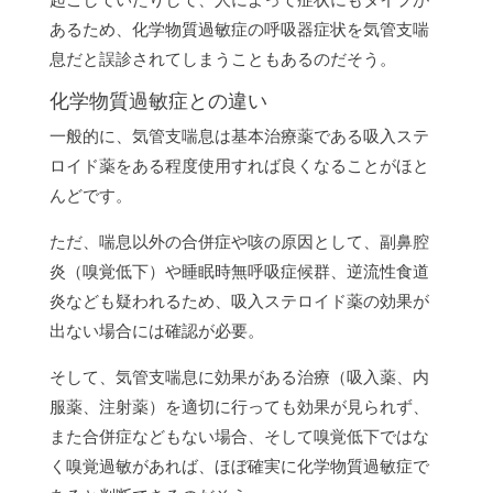
あるため、化学物質過敏症の呼吸器症状を気管支喘
息だと誤診されてしまうこともあるのだそう。
化学物質過敏症との違い
一般的に、気管支喘息は基本治療薬である吸入ステ
ロイド薬をある程度使用すれば良くなることがほと
んどです。
ただ、喘息以外の合併症や咳の原因として、副鼻腔
炎（嗅覚低下）や睡眠時無呼吸症候群、逆流性食道
炎なども疑われるため、吸入ステロイド薬の効果が
出ない場合には確認が必要。
そして、気管支喘息に効果がある治療（吸入薬、内
服薬、注射薬）を適切に行っても効果が見られず、
また合併症などもない場合、そして嗅覚低下ではな
く嗅覚過敏があれば、ほぼ確実に化学物質過敏症で