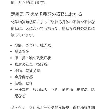
症」とも呼ばれます。
定義⑤ 症状が多種類の器官にわたる
化学物質過敏症によって現れる身体の不調や不快な
症状は、人によっても様々で、症状が複数の器官に
渡っています。
頭痛、めまい、吐き気
臭覚過敏
眼・鼻・喉の刺激症状
皮膚の紅斑・掻痒感
不眠、易疲労感
全身倦怠感
便秘、動悸
発汗異常、視力障害、下痢、筋肉痛、皮膚炎、喘
息など
そのため、アレルギーや気管支喘息、自律神経失調