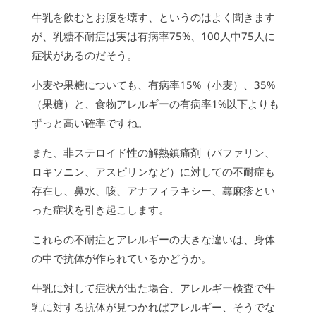
牛乳を飲むとお腹を壊す、というのはよく聞きます
が、乳糖不耐症は実は有病率75%、100人中75人に
症状があるのだそう。
小麦や果糖についても、有病率15%（小麦）、35%
（果糖）と、食物アレルギーの有病率1%以下よりも
ずっと高い確率ですね。
また、非ステロイド性の解熱鎮痛剤（バファリン、
ロキソニン、アスピリンなど）に対しての不耐症も
存在し、鼻水、咳、アナフィラキシー、蕁麻疹とい
った症状を引き起こします。
これらの不耐症とアレルギーの大きな違いは、身体
の中で抗体が作られているかどうか。
牛乳に対して症状が出た場合、アレルギー検査で牛
乳に対する抗体が見つかればアレルギー、そうでな