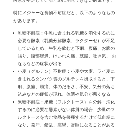
酵素が不足しているために消化できない病気です。
特にメジャーな食物不耐症だと、以下のようなもの
があります。
乳糖不耐症：牛乳に含まれる乳糖を消化するのに
必要な酵素（乳糖分解酵素、ラクターゼ）が不足
しているため、牛乳を飲むと下痢、腹痛、お腹の
張り、腹部膨満、けいれん痛、鼓腸、吐き気、 お
ならなどの症状が出る
小麦（グルテン）不耐症：小麦や大麦、ライ麦に
含まれるタンパク質のグルテンを摂取すると、下
痢、腹痛、頭痛、体のだるさ、不安、気分の落ち
込みなどの症状が現れ、体調や気分が悪くなる
果糖不耐症：果糖（フルクトース）を分解・消化
するのに必要な酵素がない体質の場合、少量のフ
ルクトースを含む食品を接種するだけで低血糖に
なり、発汗、錯乱、痙攣、昏睡になることがある