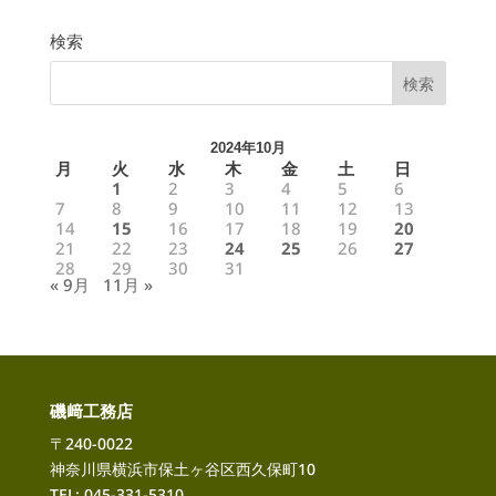
グ
カ
テ
ゴ
検索
リ
ー
2024年10月
月
火
水
木
金
土
日
1
2
3
4
5
6
7
8
9
10
11
12
13
14
15
16
17
18
19
20
21
22
23
24
25
26
27
28
29
30
31
« 9月
11月 »
磯﨑工務店
〒240-0022
神奈川県横浜市保土ヶ谷区西久保町10
TEL: 045-331-5310