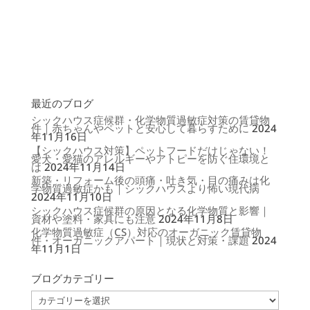
最近のブログ
シックハウス症候群・化学物質過敏症対策の賃貸物
件｜赤ちゃんやペットと安心して暮らすために
2024
年11月16日
【シックハウス対策】ペットフードだけじゃない！
愛犬・愛猫のアレルギーやアトピーを防ぐ住環境と
は
2024年11月14日
新築・リフォーム後の頭痛・吐き気・目の痛みは化
学物質過敏症かも｜シックハウスより怖い現代病
2024年11月10日
シックハウス症候群の原因となる化学物質と影響｜
資材や塗料・家具にも注意
2024年11月8日
化学物質過敏症（CS）対応のオーガニック賃貸物
件・オーガニックアパート｜現状と対策・課題
2024
年11月1日
ブログカテゴリー
ブ
ロ