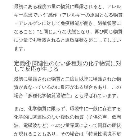
最初にある程度の量の物質に曝露されると、アレル
ギー疾患でいう”感作（アレルギーの原因となる物質
＝アレルゲンに対して免疫機能が働き、過敏状態に
なること）”と同じような状態となり、再び同じ物質
に少量でも曝露されると過敏症状を起こしてしまい
ます。
定義④ 関連性のない多種類の化学物質に対
して反応が生じる
最初に曝露された物質と二度目以降に曝露された物
質が異なっているのに反応が出る場合もあり、この
場合「多種化学物質過敏症」とも呼ばれています。
また、化学物質に限らず、環境中に一般に存在する
化学的に関連性のない複数の物質（子供の声、低周
波、電磁波など）への少量曝露によって同様の症状
が現れることもあり、その場合は「特発性環境不耐