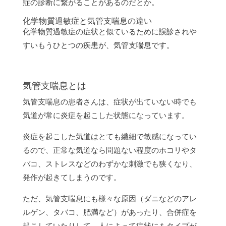
症の診断に繋がることがあるのだとか。
化学物質過敏症と気管支喘息の違い
化学物質過敏症の症状と似ているために誤診されや
すいもうひとつの疾患が、気管支喘息です。
気管支喘息とは
気管支喘息の患者さんは、症状が出ていない時でも
気道が常に炎症を起こした状態になっています。
炎症を起こした気道はとても繊細で敏感になってい
るので、正常な気道なら問題ない程度のホコリやタ
バコ、ストレスなどのわずかな刺激でも狭くなり、
発作が起きてしまうのです。
ただ、気管支喘息にも様々な原因（ダニなどのアレ
ルゲン、タバコ、肥満など）があったり、合併症を
起こしていたりして、人によって症状にもタイプが