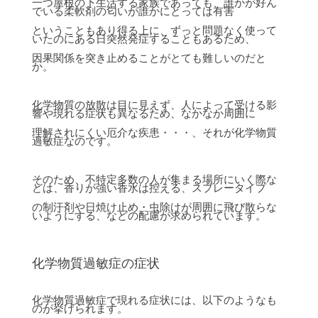
一つ屋根の下生活する家族であっても、誰かが好ん
でいる柔軟剤の匂いが誰かにとっては有害
ということもあり得る上に、ずっと問題なく使って
いたのにある日突然発症することもあるため、
因果関係を突き止めることがとても難しいのだと
か。
化学物質の放散は目に見えず、人によって受ける影
響や現れる症状も異なるため、なかなか周囲に
理解されにくい厄介な疾患・・・、それが化学物質
過敏症なのです。
そのため、不特定多数の人が集まる場所にいく際な
どは、香りが強い香水は控える、スプレータイプ
の制汗剤や日焼け止め・虫除けが周囲に飛び散らな
いようにする、などの配慮が求められています。
化学物質過敏症の症状
化学物質過敏症で現れる症状には、以下のようなも
のが挙げられます。