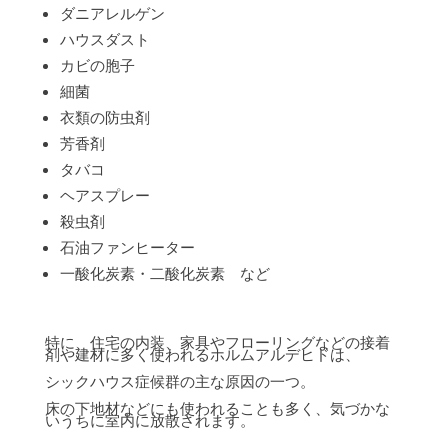
ダニアレルゲン
ハウスダスト
カビの胞子
細菌
衣類の防虫剤
芳香剤
タバコ
ヘアスプレー
殺虫剤
石油ファンヒーター
一酸化炭素・二酸化炭素 など
特に、住宅の内装、家具やフローリングなどの接着
剤や建材に多く使われるホルムアルデヒドは、
シックハウス症候群の主な原因の一つ。
床の下地材などにも使われることも多く、気づかな
いうちに室内に放散されます。