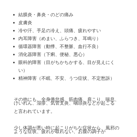
結膜炎・鼻炎・のどの痛み
皮膚炎
冷や汗、手足の冷え、頭痛、疲れやすい
内耳障害（めまい、ふらつき、耳鳴り）
循環器障害（動悸、不整脈、血行不良）
消化器障害（下痢、便秘、悪心）
眼科的障害（目がちかちかする、目が見えにく
い）
精神障害（不眠、不安、うつ症状、不定愁訴）
その他にも、全身倦怠感、筋肉痛、肩こり、喘息、
けいれん、湿疹、気管支炎、咽頭炎などが起こる
と言われています。
少し体調が悪い時に起こりがちな症状から、風邪の
ような症状、疲れが取れない、お腹の調子が