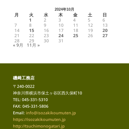
2024年10月
月
火
水
木
金
土
日
1
2
3
4
5
6
7
8
9
10
11
12
13
14
15
16
17
18
19
20
21
22
23
24
25
26
27
28
29
30
31
« 9月
11月 »
磯﨑工務店
〒240-0022
神奈川県横浜市保土ヶ谷区西久保町10
TEL: 045-331-5310
FAX: 045-331-5806
Email:
info@isozakikoumuten.jp
https://isozakikoumuten.jp
http://tsuchimonogatari
.jp