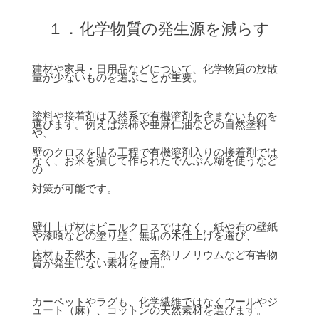
１．化学物質の発生源を減らす
建材や家具・日用品などについて、化学物質の放散
量が少ないものを選ぶことが重要。
塗料や接着剤は天然系で有機溶剤を含まないものを
選びます。例えば渋柿や亜麻仁油などの自然塗料
や、
壁のクロスを貼る工程で有機溶剤入りの接着剤では
なく、お米を潰して作られたでんぷん糊を使うなど
の
対策が可能です。
壁仕上げ材はビニルクロスではなく、紙や布の壁紙
や漆喰などの塗り壁、無垢の木仕上げを選び、
床材も天然木、コルク、天然リノリウムなど
有害物
質が発生しない素材
を使用。
カーペットやラグも、
化学繊維ではなく
ウールやジ
ュート（麻）、コットンの天然素材を選びます。