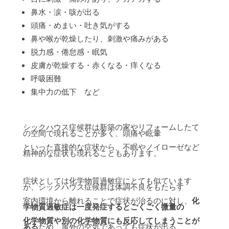
鼻水・涙・咳が出る
頭痛・めまい・吐き気がする
鼻や喉が乾燥したり、刺激や痛みがある
脱力感・倦怠感・眠気
皮膚が乾燥する・赤くなる・痒くなる
呼吸困難
集中力の低下 など
シックハウス症候群は新築の家やリフォームしたて
の空間で現れることが多く、頭痛や眩暈
といった直接的な症状から、不眠やノイローゼなど
精神的な症状も現れることもあります。
症状としては化学物質過敏症にとても似ています
が、シックハウス症候群は体調不良をもたらす
室内環境から離れることで症状が治るのに対し、
化
学物質過敏症は一度発症するとごくごく微量の
化学物質や別の化学物質にも反応してしまうことが
ある
ため、屋外の空気であっても症状が出る