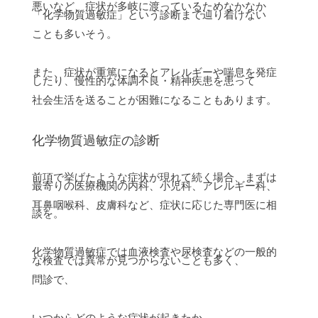
悪いなど、症状が多岐に渡っているためなかなか
「化学物質過敏症」という診断まで辿り着けない
ことも多いそう。
また、症状が重篤になるとアレルギーや喘息を発症
したり、慢性的な体調不良・精神疾患を患って
社会生活を送ることが困難になることもあります。
化学物質過敏症の診断
前項で挙げたような症状が現れて続く場合、まずは
最寄りの医療機関の内科、小児科、アレルギー科、
耳鼻咽喉科、皮膚科など、症状に応じた専門医に相
談を。
化学物質過敏症では血液検査や尿検査などの一般的
な検査では異常が見つからないことも多く、
問診で、
いつからどのような症状が起きたか