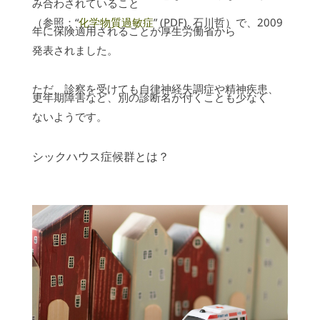
み合わされていること
（参照：
“
化学物質過敏症
” (PDF). 石川哲）で、2009
年に保険適用されることが厚生労働省から
発表されました。
ただ、診察を受けても自律神経失調症や精神疾患、
更年期障害など、別の診断名が付くことも少なく
ないようです。
シックハウス症候群とは？