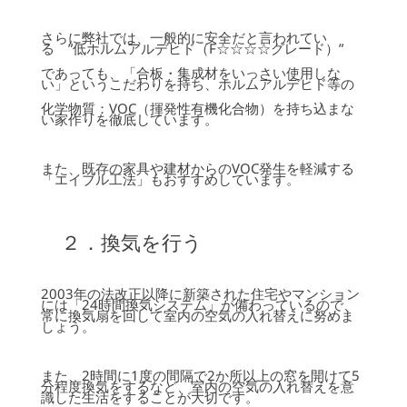
さらに弊社では、一般的に安全だと言われてい
る ”低ホルムアルデヒド（F☆☆☆☆グレード）”
であっても、「合板・集成材をいっさい使用しな
い」というこだわりを持ち、ホルムアルデヒド等の
化学物質：VOC（揮発性有機化合物）を持ち込まな
い家作りを徹底しています。
また、既存の家具や建材からのVOC発生を軽減する
「エイブル工法」もおすすめしています。
２．換気を行う
2003年の法改正以降に新築された住宅やマンション
には「24時間換気システム」が備わっているので、
常に換気扇を回して室内の空気の入れ替えに努めま
しょう。
また、2時間に1度の間隔で2か所以上の窓を開けて5
分程度換気をするなど、室内の空気の入れ替えを意
識した生活をすることが大切です。