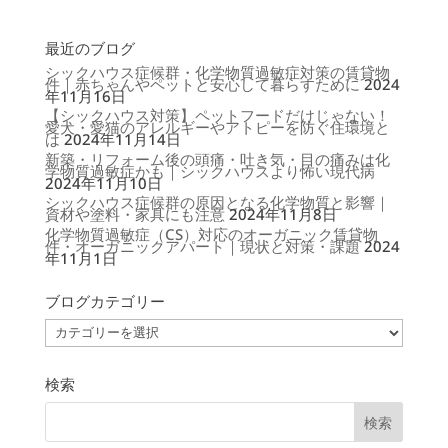
最近のブログ
シックハウス症候群・化学物質過敏症対策の賃貸物
件｜赤ちゃんやペットと安心して暮らすために
2024
年11月16日
【シックハウス対策】ペットフードだけじゃない！
愛犬・愛猫のアレルギーやアトピーを防ぐ住環境と
は
2024年11月14日
新築・リフォーム後の頭痛・吐き気・目の痛みは化
学物質過敏症かも｜シックハウスより怖い現代病
2024年11月10日
シックハウス症候群の原因となる化学物質と影響｜
資材や塗料・家具にも注意
2024年11月8日
化学物質過敏症（CS）対応のオーガニック賃貸物
件・オーガニックアパート｜現状と対策・課題
2024
年11月1日
ブログカテゴリー
ブ
ロ
グ
カ
テ
ゴ
検索
リ
ー