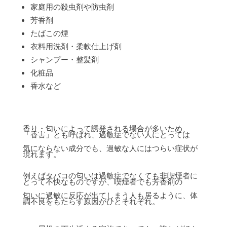
家庭用の殺虫剤や防虫剤
芳香剤
たばこの煙
衣料用洗剤・柔軟仕上げ剤
シャンプー・整髪剤
化粧品
香水など
香り・匂いによって誘発される場合が多いため、
「香害」とも呼ばれ、過敏症でない人にとっては
気にならない成分でも、過敏な人にはつらい症状が
現れます。
例えばタバコの匂いは過敏症でなくても非喫煙者に
とって不快なものですが、喫煙者でも芳香剤の
匂いに過敏に反応が出てしまう人も居るように、体
調不良をもたらす原因がひとそれぞれ。