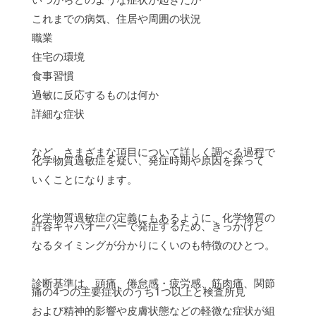
これまでの病気、住居や周囲の状況
職業
住宅の環境
食事習慣
過敏に反応するものは何か
詳細な症状
など、さまざまな項目について詳しく調べる過程で
化学物質過敏症を疑い、発症時期や原因を探って
いくことになります。
化学物質過敏症の定義にもあるように、化学物質の
許容キャパオーバーで発症するため、きっかけと
なるタイミングが分かりにくいのも特徴のひとつ。
診断基準は、頭痛、倦怠感・疲労感、筋肉痛、関節
痛の4つの主要症状のうち1つ以上と検査所見
および精神的影響や皮膚状態などの軽微な症状が組