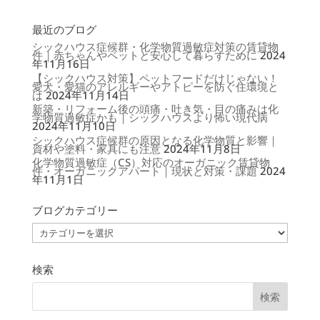
最近のブログ
シックハウス症候群・化学物質過敏症対策の賃貸物
件｜赤ちゃんやペットと安心して暮らすために
2024
年11月16日
【シックハウス対策】ペットフードだけじゃない！
愛犬・愛猫のアレルギーやアトピーを防ぐ住環境と
は
2024年11月14日
新築・リフォーム後の頭痛・吐き気・目の痛みは化
学物質過敏症かも｜シックハウスより怖い現代病
2024年11月10日
シックハウス症候群の原因となる化学物質と影響｜
資材や塗料・家具にも注意
2024年11月8日
化学物質過敏症（CS）対応のオーガニック賃貸物
件・オーガニックアパート｜現状と対策・課題
2024
年11月1日
ブログカテゴリー
ブ
ロ
グ
カ
テ
ゴ
検索
リ
ー