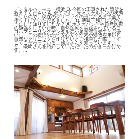
デンタルハーモニー横浜 Q. 今回の工事された箇所を
教えてください A. 全てです。元々スケルトンの状態
でしたので、現在のクリニックの形になるまで全て
作り上げていただきました。 Q. 磯﨑工務店はどのよ
うにして知りましたか？ A. ホメオパシーや自然医療
の勉強をしていた時、自然医療を実践されているヨ
コハマヒーリングデンタルの小泉嘉津海先生とお会
いし、この横浜の地で安心安全な木や漆喰を用いた
自然なクリニックを作りたいとご相談した際、「す
ごくこだわっている工務店さんを知っていますよ」
と、磯﨑さんを紹介していただいたのがきっかけで
す。...