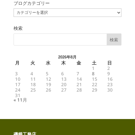
ブログカテゴリー
ブ
ロ
グ
カ
テ
ゴ
検索
リ
ー
2026年8月
月
火
水
木
金
土
日
1
2
3
4
5
6
7
8
9
10
11
12
13
14
15
16
17
18
19
20
21
22
23
24
25
26
27
28
29
30
31
« 11月
磯﨑工務店