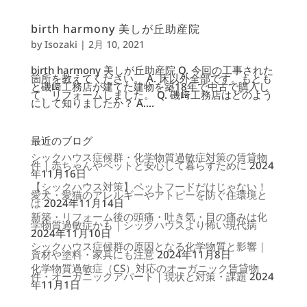
birth harmony 美しが丘助産院
by
Isozaki
|
2月 10, 2021
birth harmony 美しが丘助産院 Q. 今回の工事された
箇所を教えてください。 A. 床以外全部です。もとも
と磯﨑工務店が建てた建物を築18年で中古で購入し
て、リフォームしました。 Q. 磯﨑工務店はどのよう
にして知りましたか？ A....
最近のブログ
シックハウス症候群・化学物質過敏症対策の賃貸物
件｜赤ちゃんやペットと安心して暮らすために
2024
年11月16日
【シックハウス対策】ペットフードだけじゃない！
愛犬・愛猫のアレルギーやアトピーを防ぐ住環境と
は
2024年11月14日
新築・リフォーム後の頭痛・吐き気・目の痛みは化
学物質過敏症かも｜シックハウスより怖い現代病
2024年11月10日
シックハウス症候群の原因となる化学物質と影響｜
資材や塗料・家具にも注意
2024年11月8日
化学物質過敏症（CS）対応のオーガニック賃貸物
件・オーガニックアパート｜現状と対策・課題
2024
年11月1日