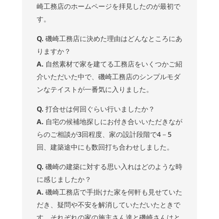
崎工務店のホームページを拝見したのが最初で
す。
Q.
磯崎工務店に決めた理由はどんなところにあ
りますか？
A.
自然素材で家を建てる工務店をいくつかご紹
介いただいた中で、磯崎工務店のシンプルモダ
ンなテイストが一番気に入りました。
Q.
打合せは何回ぐらい行いましたか？
A.
自宅の候補地探しにお付き合いいただきなが
らのご相談が3回程度、家の設計段階で4－5
回、建築途中にも数回打ち合わせしました。
Q.
磯崎の建築に対する思い入れはどのような時
に感じましたか？
A.
磯崎工務店で手掛けた家を何軒も見せていた
だき、疑問や不安を解消していただいたときで
す。それぞれの家の施主さん達と磯崎さんはと