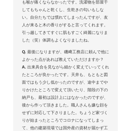
も喉が痛くならなかったです。洗濯物を部屋干
してもちゃんと乾くし、生乾きの匂いもしな
い。自分たちでは慣れてしまったんですが、友
人が来ると木の香りがすると言ってくれます。
引っ越してきてすぐに肌もすごく綺麗になりま
した（笑）体調もよくなりましたね。
Q.
最後になりますが、磯﨑工務店に頼んで他に
よかった点があれば教えていただけますか？
A.
出来具合を見ながら細かく変えていってくれ
たところが良かったです。天井も、もともと図
面ではもう少し低かったのですが、途中までや
りかけたところで変えて頂いたり、階段の下の
納戸も、最初は設計上にはなかったのですが、
後から作って頂きました。職人さんも嫌な顔を
せずに対応して下さりました。ちょうど家づく
りが始まったところでコロナになってしまっ
て、他の建築現場では国外産の資材が届かず工